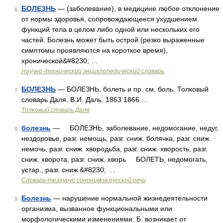
БОЛЕЗНЬ
— (заболевание), в медицине любое отклонение
6
от нормы здоровья, сопровождающееся ухудшением
функций тела в целом либо одной или нескольких его
частей. Болезнь может быть острой (резко выраженные
симптомы проявляются на короткое время),
хронической&#8230; …
Научно-технический энциклопедический словарь
БОЛЕЗНЬ
— БОЛЕЗНЬ, болеть и пр. см. боль. Толковый
7
словарь Даля. В.И. Даль. 1863 1866 …
Толковый словарь Даля
болезнь
— БОЛЕЗНЬ, заболевание, недомогание, недуг,
8
нездоровье, разг. немощь, разг. сниж. болячка, разг. сниж.
немочь, разг. сниж. хвородьба, разг. сниж. хворость, разг.
сниж. хворота, разг. сниж. хворь БОЛЕТЬ, недомогать,
устар., разг. сниж.&#8230; …
Словарь-тезаурус синонимов русской речи
Болезнь
— нарушение нормальной жизнедеятельности
9
организма, вызванное функциональными или
морфологическими изменениями. Б. возникает от