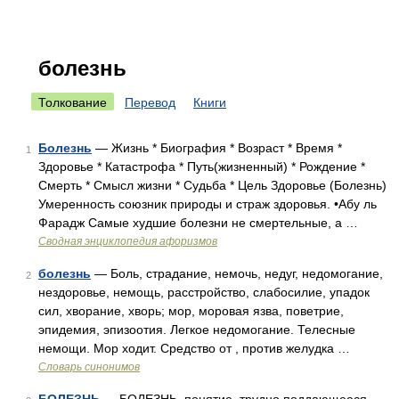
болезнь
Толкование
Перевод
Книги
Болезнь
— Жизнь * Биография * Возраст * Время *
1
Здоровье * Катастрофа * Путь(жизненный) * Рождение *
Смерть * Смысл жизни * Судьба * Цель Здоровье (Болезнь)
Умеренность союзник природы и страж здоровья. •Абу ль
Фарадж Самые худшие болезни не смертельные, а …
Сводная энциклопедия афоризмов
болезнь
— Боль, страдание, немочь, недуг, недомогание,
2
нездоровье, немощь, расстройство, слабосилие, упадок
сил, хворание, хворь; мор, моровая язва, поветрие,
эпидемия, эпизоотия. Легкое недомогание. Телесные
немощи. Мор ходит. Средство от , против желудка …
Словарь синонимов